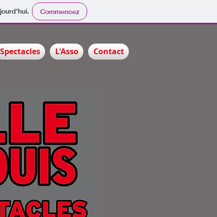
jourd'hui.
Commencez
Spectacles
L'Asso
Contact