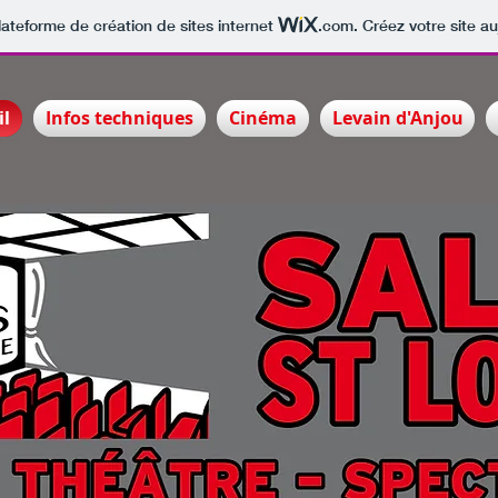
lateforme de création de sites internet
.com
. Créez votre site au
il
Infos techniques
Cinéma
Levain d'Anjou